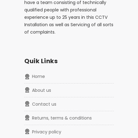
have a team consisting of technically
qualified people with professional
experience up to 25 years in this CCTV
Installation as well as Servicing of all sorts
of complaints.
Quik Links
home
about us
contact us
returns, terms & conditions
privacy policy