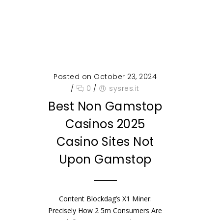
Posted on October 23, 2024
/
0
/
sysres.it
Best Non Gamstop
Casinos 2025
Casino Sites Not
Upon Gamstop
Content Blockdag’s X1 Miner:
Precisely How 2 5m Consumers Are