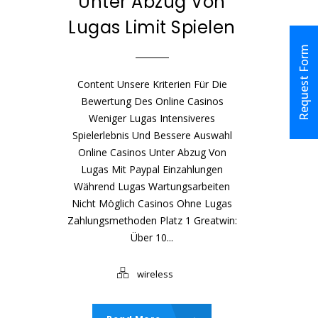
Unter Abzug Von
Lugas Limit Spielen
Request Form
Content Unsere Kriterien Für Die
Bewertung Des Online Casinos
Weniger Lugas Intensiveres
Spielerlebnis Und Bessere Auswahl
Online Casinos Unter Abzug Von
Lugas Mit Paypal Einzahlungen
Während Lugas Wartungsarbeiten
Nicht Möglich Casinos Ohne Lugas
Zahlungsmethoden Platz 1 Greatwin:
Über 10...
wireless