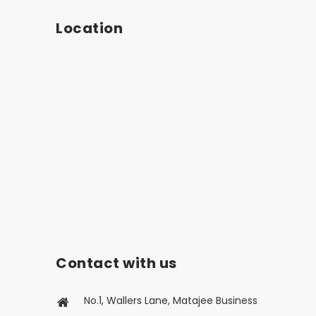
Location
Contact with us
No.1, Wallers Lane, Matajee Business