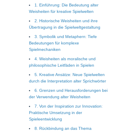
1. Einführung: Die Bedeutung alter
Weisheiten für kreative Spielwelten
2. Historische Weisheiten und ihre
Übertragung in die Spielweltgestaltung
3. Symbolik und Metaphern: Tiefe
Bedeutungen für komplexe
Spielmechaniken
4. Weisheiten als moralische und
philosophische Leitfäden in Spielen
5. Kreative Ansätze: Neue Spielwelten
durch die Interpretation alter Sprichwörter
6. Grenzen und Herausforderungen bei
der Verwendung alter Weisheiten
7. Von der Inspiration zur Innovation:
Praktische Umsetzung in der
Spieleentwicklung
8. Rückbindung an das Thema