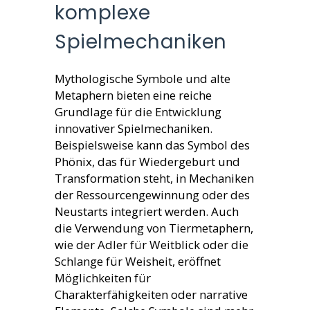
komplexe
Spielmechaniken
Mythologische Symbole und alte
Metaphern bieten eine reiche
Grundlage für die Entwicklung
innovativer Spielmechaniken.
Beispielsweise kann das Symbol des
Phönix, das für Wiedergeburt und
Transformation steht, in Mechaniken
der Ressourcengewinnung oder des
Neustarts integriert werden. Auch
die Verwendung von Tiermetaphern,
wie der Adler für Weitblick oder die
Schlange für Weisheit, eröffnet
Möglichkeiten für
Charakterfähigkeiten oder narrative