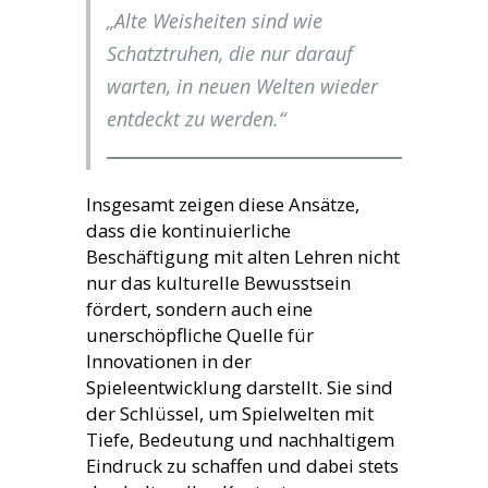
„Alte Weisheiten sind wie
Schatztruhen, die nur darauf
warten, in neuen Welten wieder
entdeckt zu werden.“
Insgesamt zeigen diese Ansätze,
dass die kontinuierliche
Beschäftigung mit alten Lehren nicht
nur das kulturelle Bewusstsein
fördert, sondern auch eine
unerschöpfliche Quelle für
Innovationen in der
Spieleentwicklung darstellt. Sie sind
der Schlüssel, um Spielwelten mit
Tiefe, Bedeutung und nachhaltigem
Eindruck zu schaffen und dabei stets