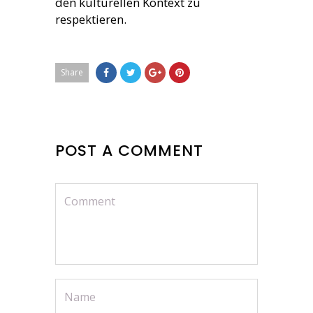
den kulturellen Kontext zu
respektieren.
Share
POST A COMMENT