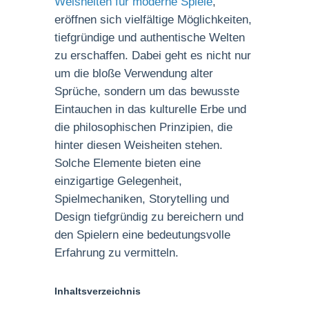
Weisheiten für moderne Spiele
,
eröffnen sich vielfältige Möglichkeiten,
tiefgründige und authentische Welten
zu erschaffen. Dabei geht es nicht nur
um die bloße Verwendung alter
Sprüche, sondern um das bewusste
Eintauchen in das kulturelle Erbe und
die philosophischen Prinzipien, die
hinter diesen Weisheiten stehen.
Solche Elemente bieten eine
einzigartige Gelegenheit,
Spielmechaniken, Storytelling und
Design tiefgründig zu bereichern und
den Spielern eine bedeutungsvolle
Erfahrung zu vermitteln.
Inhaltsverzeichnis