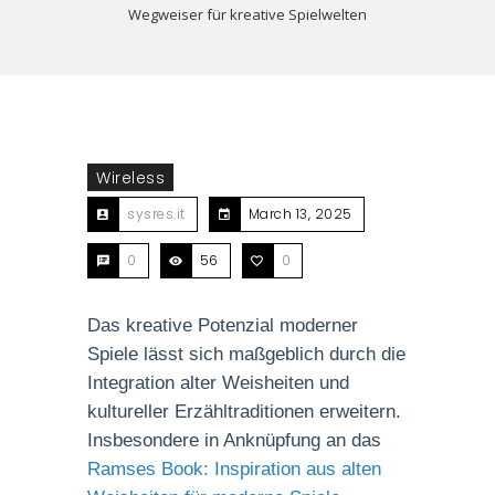
Wegweiser für kreative Spielwelten
Wireless
sysres.it
March 13, 2025
0
56
0
Das kreative Potenzial moderner
Spiele lässt sich maßgeblich durch die
Integration alter Weisheiten und
kultureller Erzähltraditionen erweitern.
Insbesondere in Anknüpfung an das
Ramses Book: Inspiration aus alten