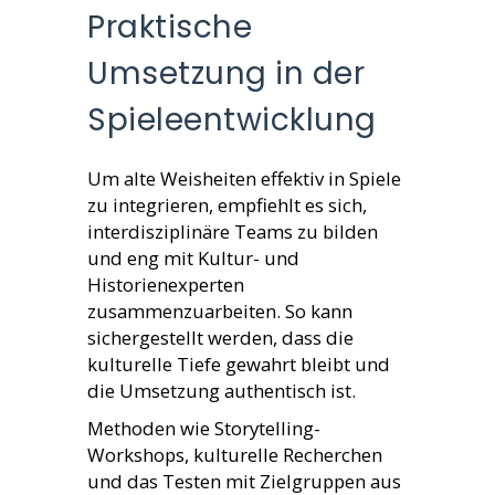
Praktische
Umsetzung in der
Spieleentwicklung
Um alte Weisheiten effektiv in Spiele
zu integrieren, empfiehlt es sich,
interdisziplinäre Teams zu bilden
und eng mit Kultur- und
Historienexperten
zusammenzuarbeiten. So kann
sichergestellt werden, dass die
kulturelle Tiefe gewahrt bleibt und
die Umsetzung authentisch ist.
Methoden wie Storytelling-
Workshops, kulturelle Recherchen
und das Testen mit Zielgruppen aus