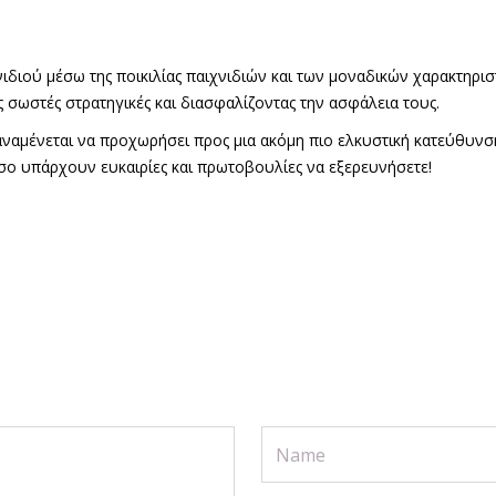
ιχνιδιού μέσω της ποικιλίας παιχνιδιών και των μοναδικών χαρακτηρισ
 σωστές στρατηγικές και διασφαλίζοντας την ασφάλεια τους.
in αναμένεται να προχωρήσει προς μια ακόμη πιο ελκυστική κατεύθυνσ
ο υπάρχουν ευκαιρίες και πρωτοβουλίες να εξερευνήσετε!