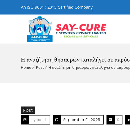
An ISO 9001 : 2015 Certified Company
Η αναζήτηση θησαυρών καταλήγει σε απρόσμ
Home
Post
Η αναζήτηση θησαυρών καταλήγει σε απρόσμεν
Post
sysres.it
September 01, 2025
0