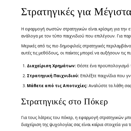
Στρατηγικές για Μέγιστ
Η εφαρμογή σωστών στρατηγικών είναι κρίσιμη για την επ
ανάλογα με τον τύπο παιχνιδιού που επιλέγουν. Για παρά
Μερικές από τις πιο δημοφιλείς στρατηγικές περιλαμβάν
αυτές τις μεθόδους, οι παίκτες μπορεί να αυξήσουν τις π
Διαχείριση Χρημάτων:
Θέστε ένα προϋπολογισμό πρ
Στρατηγική Παιχνιδιού:
Επιλέξτε παιχνίδια που γν
Μάθετε από τις Αποτυχίες:
Αναλύστε τα λάθη σας 
Στρατηγικές στο Πόκερ
Για τους λάτρεις του πόκερ, η εφαρμογή στρατηγικών μπο
διαχείριση της ψυχολογίας σας είναι καίρια στοιχεία για 