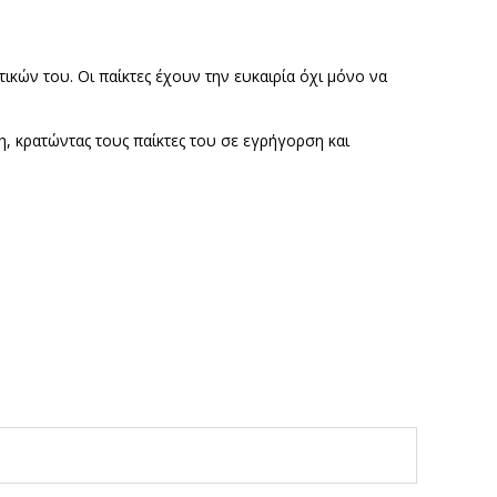
τικών του. Οι παίκτες έχουν την ευκαιρία όχι μόνο να
η, κρατώντας τους παίκτες του σε εγρήγορση και