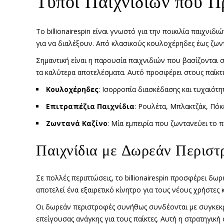
Τύποι Παιχνιδιών που Π
Το billionairespin είναι γνωστό για την ποικιλία παιχνι
για να διαλέξουν. Από κλασικούς κουλοχέρηδες έως ζωντα
Σημαντική είναι η παρουσία παιχνιδιών που βασίζονται 
τα καλύτερα αποτελέσματα. Αυτό προσφέρει στους παίκτ
Κουλοχέρηδες
: Ισορροπία διασκέδασης και τυχαιότητ
Επιτραπέζια Παιχνίδια
: Ρουλέτα, Μπλακτζάκ, Πόκ
Ζωντανά Καζίνο
: Μία εμπειρία που ζωντανεύει το π
Παιχνίδια με Δωρεάν Περιστ
Σε πολλές περιπτώσεις, το billionairespin προσφέρει δω
αποτελεί ένα εξαιρετικό κίνητρο για τους νέους χρήστες
Οι δωρεάν περιστροφές συνήθως συνδέονται με συγκεκρι
επείγουσας ανάγκης για τους παίκτες. Αυτή η στρατηγικ