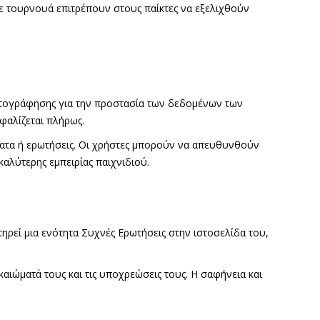
 σε τουρνουά επιτρέπουν στους παίκτες να εξελιχθούν
υπτογράφησης για την προστασία των δεδομένων των
σφαλίζεται πλήρως.
ματα ή ερωτήσεις. Οι χρήστες μπορούν να απευθυνθούν
αλύτερης εμπειρίας παιχνιδιού.
ατηρεί μια ενότητα Συχνές Ερωτήσεις στην ιστοσελίδα του,
αιώματά τους και τις υποχρεώσεις τους. Η σαφήνεια και