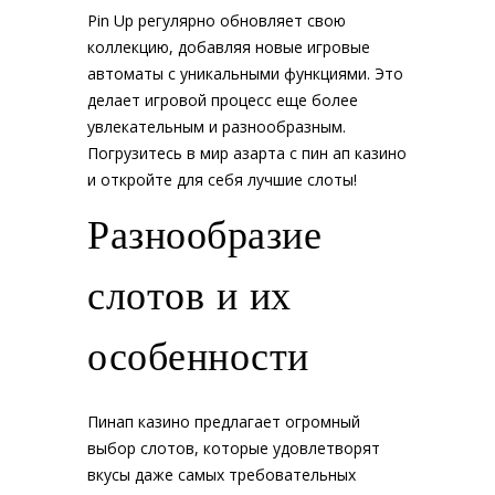
Pin Up регулярно обновляет свою
коллекцию, добавляя новые игровые
автоматы с уникальными функциями. Это
делает игровой процесс еще более
увлекательным и разнообразным.
Погрузитесь в мир азарта с пин ап казино
и откройте для себя лучшие слоты!
Разнообразие
слотов и их
особенности
Пинап казино предлагает огромный
выбор слотов, которые удовлетворят
вкусы даже самых требовательных