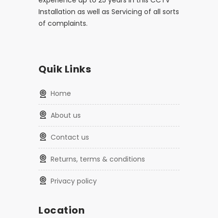
experience up to 25 years in this CCTV
Installation as well as Servicing of all sorts
of complaints.
Quik Links
home
about us
contact us
returns, terms & conditions
privacy policy
Location