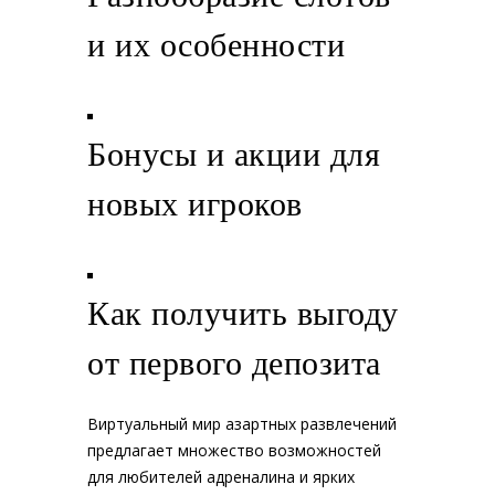
и их особенности
Бонусы и акции для
новых игроков
Как получить выгоду
от первого депозита
Виртуальный мир азартных развлечений
предлагает множество возможностей
для любителей адреналина и ярких