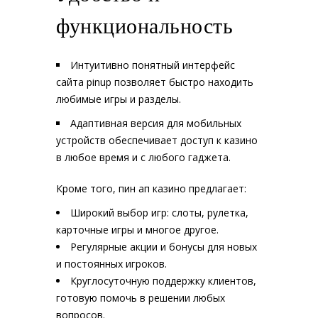
функциональность
Интуитивно понятный интерфейс
сайта pinup позволяет быстро находить
любимые игры и разделы.
Адаптивная версия для мобильных
устройств обеспечивает доступ к казино
в любое время и с любого гаджета.
Кроме того, пин ап казино предлагает:
Широкий выбор игр: слоты, рулетка,
карточные игры и многое другое.
Регулярные акции и бонусы для новых
и постоянных игроков.
Круглосуточную поддержку клиентов,
готовую помочь в решении любых
вопросов.