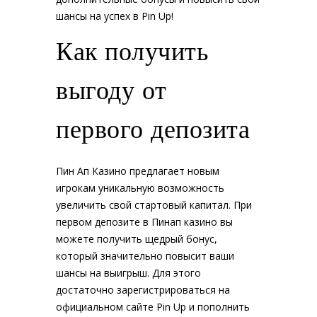
шансы на успех в Pin Up!
Как получить
выгоду от
первого депозита
Пин Ап Казино предлагает новым
игрокам уникальную возможность
увеличить свой стартовый капитал. При
первом депозите в Пинап казино вы
можете получить щедрый бонус,
который значительно повысит ваши
шансы на выигрыш. Для этого
достаточно зарегистрироваться на
официальном сайте Pin Up и пополнить