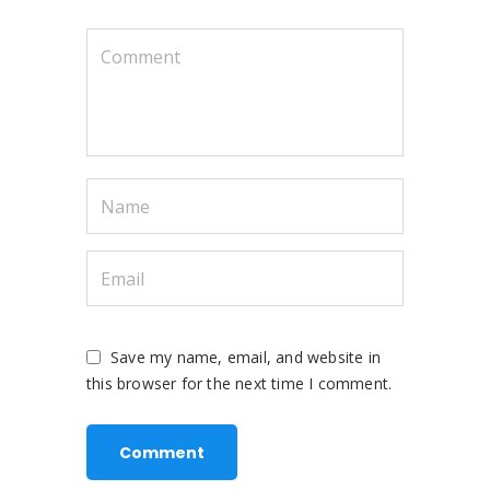
Save my name, email, and website in
this browser for the next time I comment.