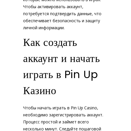
Чтобы активировать аккаунт,
потребуется подтвердить данные, что
обеспечивает безопасность и защиту
личной информации.
Как создать
аккаунт и начать
играть в Pin Up
Казино
Чтобы начать играть в Pin Up Casino,
необходимо зарегистрировать аккаунт.
Процесс простой и займет всего
несколько минут. Следуйте пошаговой