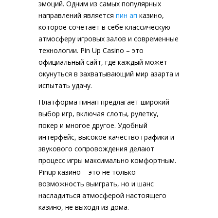
эмоций. Одним из самых популярных
направлений является
пин ап
казино,
которое сочетает в себе классическую
атмосферу игровых залов и современные
технологии. Pin Up Casino – это
официальный сайт, где каждый может
окунуться в захватывающий мир азарта и
испытать удачу.
Платформа пинап предлагает широкий
выбор игр, включая слоты, рулетку,
покер и многое другое. Удобный
интерфейс, высокое качество графики и
звукового сопровождения делают
процесс игры максимально комфортным.
Pinup казино – это не только
возможность выиграть, но и шанс
насладиться атмосферой настоящего
казино, не выходя из дома.