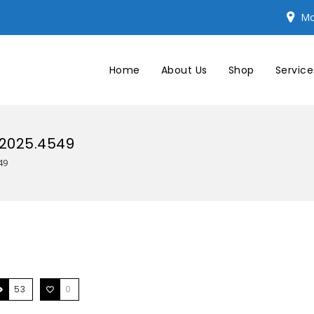
Mo
Home
About Us
Shop
Service
 2025.4549
49
53
0