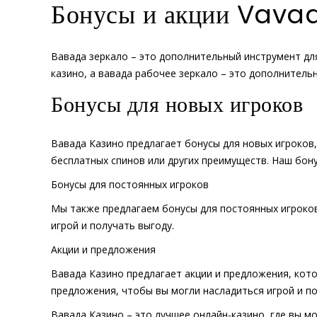
Бонусы и акции Vava
Вавада зеркало – это дополнительный инструмент для
казино, а вавада рабочее зеркало – это дополнительн
Бонусы для новых игроков
Вавада Казино предлагает бонусы для новых игроков
бесплатных спинов или других преимуществ. Наш бону
Бонусы для постоянных игроков
Мы также предлагаем бонусы для постоянных игроков
игрой и получать выгоду.
Акции и предложения
Вавада Казино предлагает акции и предложения, кот
предложения, чтобы вы могли насладиться игрой и по
Вавада Казино – это лучшее онлайн-казино, где вы м