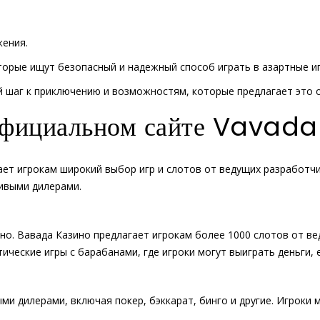
жения.
торые ищут безопасный и надежный способ играть в азартные и
й шаг к приключению и возможностям, которые предлагает это 
 официальном сайте Vavad
ает игрокам широкий выбор игр и слотов от ведущих разработчи
живыми дилерами.
но. Вавада Казино предлагает игрокам более 1000 слотов от ве
тические игры с барабанами, где игроки могут выиграть деньги,
ми дилерами, включая покер, бэккарат, бинго и другие. Игроки 