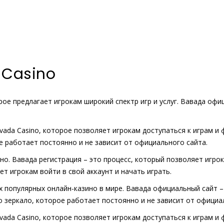
 Casino
ое предлагает игрокам широкий спектр игр и услуг. Вавада офиц
vada Casino, которое позволяет игрокам доступаться к играм и
ое работает постоянно и не зависит от официального сайта.
ино. Вавада регистрация – это процесс, который позволяет игрок
ет игрокам войти в свой аккаунт и начать играть.
х популярных онлайн-казино в мире. Вавада официальный сайт –
то зеркало, которое работает постоянно и не зависит от официа
vada Casino, которое позволяет игрокам доступаться к играм и