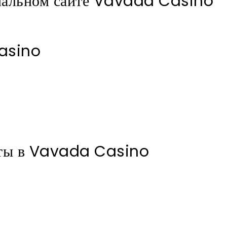
циальном сайте Vavada Casino
asino
аты в Vavada Casino