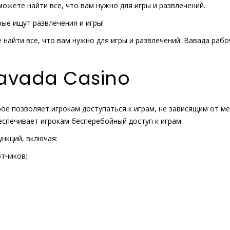
можете найти все, что вам нужно для игры и развлечений.
рые ищут развлечения и игры!
 найти все, что вам нужно для игры и развлечений. Вавада рабо
Vavada Casino
рое позволяет игрокам доступаться к играм, не зависящим от м
еспечивает игрокам бесперебойный доступ к играм.
нкций, включая:
отчиков;