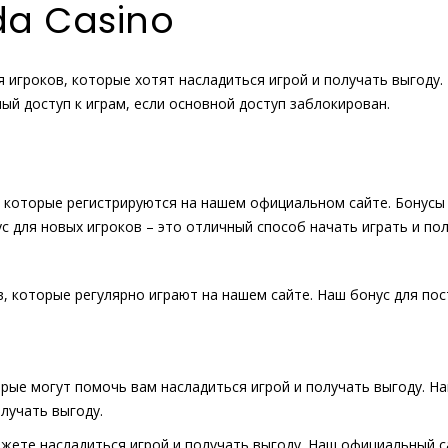
da Casino
 игроков, которые хотят насладиться игрой и получать выгоду. 
ый доступ к играм, если основной доступ заблокирован.
, которые регистрируются на нашем официальном сайте. Бонусы 
с для новых игроков – это отличный способ начать играть и пол
, которые регулярно играют на нашем сайте. Наш бонус для пос
орые могут помочь вам насладиться игрой и получать выгоду. Н
лучать выгоду.
ожете насладиться игрой и получать выгоду. Наш официальный с