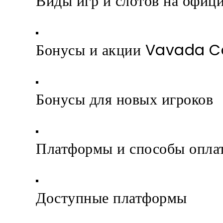
Виды игр и слотов на офи
Бонусы и акции Vavada C
Бонусы для новых игроков
Платформы и способы опл
Доступные платформы