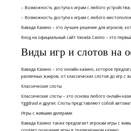
– Возможность доступа к играм с любого устройства;
– Возможность доступа к играм с любого местополо
Вавада Казино – это лучшее решение для игроков, ко
Вход на официальный сайт Vavada Casino – это первы
Виды игр и слотов на
Вавада Казино – это онлайн-казино, которое предлаг
различных жанров, от классических слотов до игр с 
Классические слоты
Классические слоты – это основа любого онлайн-кази
Yggdrasil и других. Слоты представляют собой автома
Игры с живыми дилерами
Вавада Казино также предлагает игрокам игры с живы
создает ощущение игры в традиционном казино.