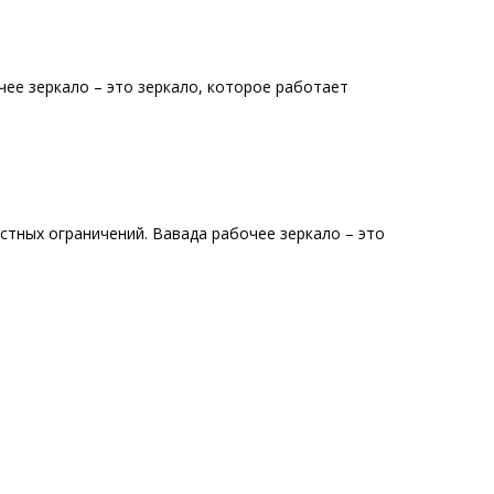
чее зеркало – это зеркало, которое работает
естных ограничений. Вавада рабочее зеркало – это