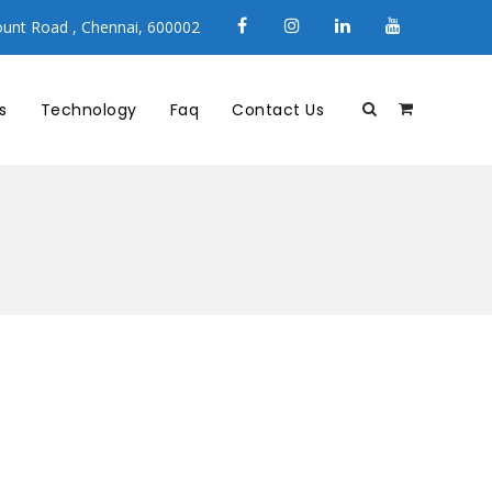
unt Road , Chennai, 600002
s
Technology
Faq
Contact Us