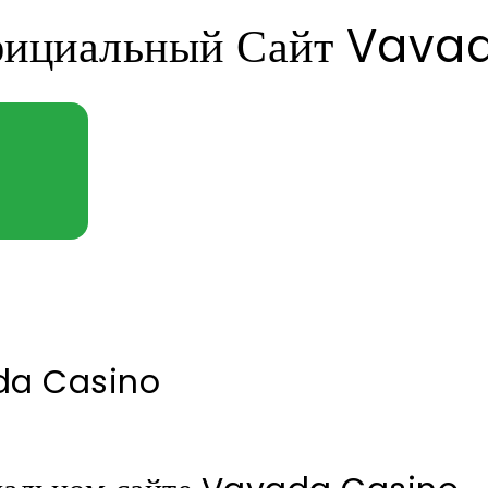
Официальный Сайт Vava
da Casino