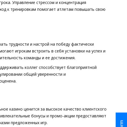
рока. Управление стрессом и концентрация
дход к тренировкам помогает атлетам повышать свою
вать трудности и настрой на победу фактически
огают игрокам встроить в себя установки на успех и
ительность команды и ее достижения.
оддерживать коллег способствует благоприятной
мулировании общей уверенности и
оценена.
ьное казино ценится за высокое качество клиентского
ривлекательные бонусы и промо-акции предоставляют
азии предложенных игр.