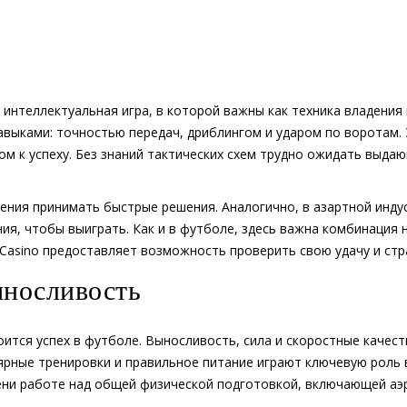
 интеллектуальная игра, в которой важны как техника владения
выками: точностью передач, дриблингом и ударом по воротам. 
м к успеху. Без знаний тактических схем трудно ожидать выдаю
мения принимать быстрые решения. Аналогично, в азартной инду
ния, чтобы выиграть. Как и в футболе, здесь важна комбинация
 Casino предоставляет возможность проверить свою удачу и стр
ыносливость
ится успех в футболе. Выносливость, сила и скоростные качес
лярные тренировки и правильное питание играют ключевую роль
и работе над общей физической подготовкой, включающей аэр