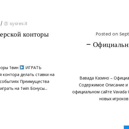
/
sysres.it
ерской конторы
Posted on Sept
– Официальн
торы 1вин
ИГРАТЬ
 контора делать ставки на
Вавада Казино – Официа
 событиях Преимущества
Содержимое Описание и ф
грать на 1win Бонусы...
официальном сайте Vavada C
новых игроков