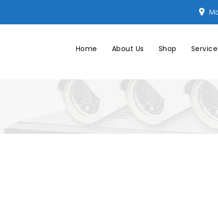
Mo
Home
About Us
Shop
Service