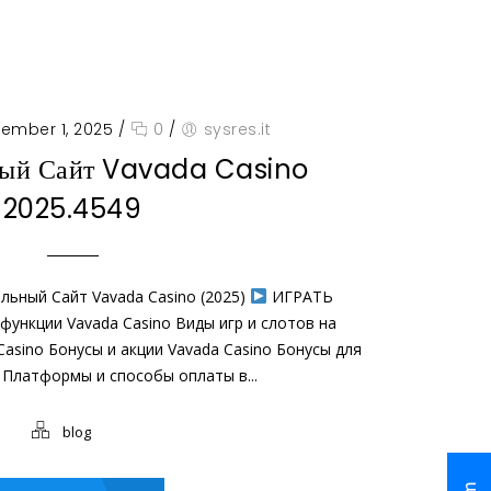
ember 1, 2025
/
0
/
sysres.it
ый Сайт Vavada Casino
2025.4549
льный Сайт Vavada Casino (2025)
ИГРАТЬ
ункции Vavada Casino Виды игр и слотов на
asino Бонусы и акции Vavada Casino Бонусы для
 Платформы и способы оплаты в...
blog